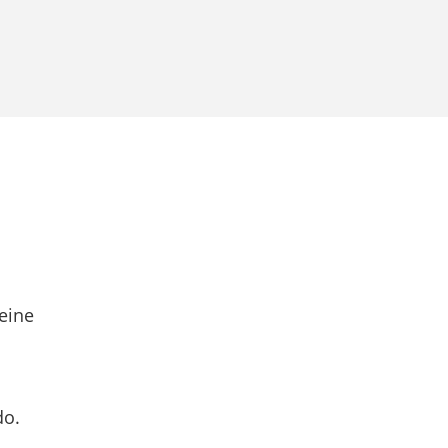
eine
do.