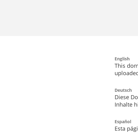
English
This dom
uploaded
Deutsch
Diese Do
Inhalte h
Español
Esta pág